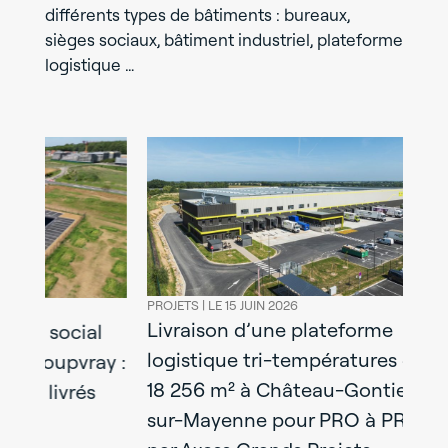
différents types de bâtiments : bureaux,
sièges sociaux, bâtiment industriel, plateforme
logistique …
PROJETS |
LE 15 JUIN 2026
PROJETS |
LE 08
Livraison d’une plateforme
Construct
l
logistique tri-températures de
d’activités
y :
18 256 m² à Château-Gontier-
mixtes liv
sur-Mayenne pour PRO à PRO
Axdev Gra