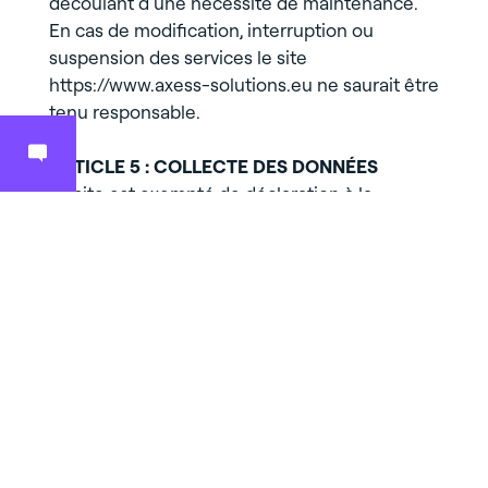
découlant d’une nécessité de maintenance.
En cas de modification, interruption ou
suspension des services le site
https://www.axess-solutions.eu ne saurait être
tenu responsable.
ARTICLE 5 : COLLECTE DES DONNÉES
Le site est exempté de déclaration à la
Commission Nationale Informatique et
Libertés (CNIL) dans la mesure où il ne
collecte aucune donnée concernant les
utilisateurs.
ARTICLE 6 : COOKIES
L’Utilisateur est informé que lors de ses visites
sur le site, un cookie peut s’installer
automatiquement sur son logiciel de
navigation. En naviguant sur le site, il les