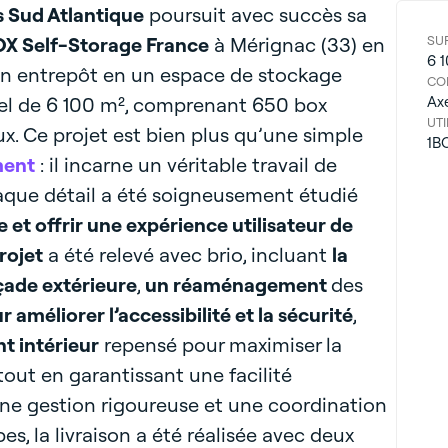
 Sud Atlantique
poursuit avec succès sa
X Self-Storage France
à Mérignac (33) en
SU
6 
n entrepôt en un espace de stockage
CO
el de 6 100 m², comprenant 650 box
Ax
UTI
aux. Ce projet est bien plus qu’une simple
1B
ment
: il incarne un véritable travail de
aque détail a été soigneusement étudié
 et offrir une expérience utilisateur de
rojet
a été relevé avec brio, incluant
la
açade extérieure
,
un réaménagement
des
r améliorer l’accessibilité et la sécurité
,
 intérieur
repensé pour maximiser la
out en garantissant une facilité
 une gestion rigoureuse et une coordination
pes, la livraison a été réalisée avec deux