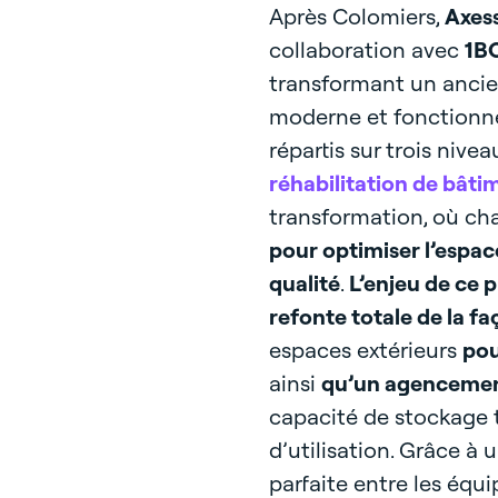
Après Colomiers,
Axess
collaboration avec
1BO
transformant un ancie
moderne et fonctionn
répartis sur trois nive
réhabilitation de bâti
transformation, où ch
pour optimiser l’espace
qualité
.
L’enjeu de ce p
refonte totale de la f
espaces extérieurs
pou
ainsi
qu’un agencement
capacité de stockage t
d’utilisation. Grâce à
parfaite entre les équi