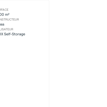
RFACE
100 m²
NSTRUCTEUR
ess
LISATEUR
OX Self-Storage