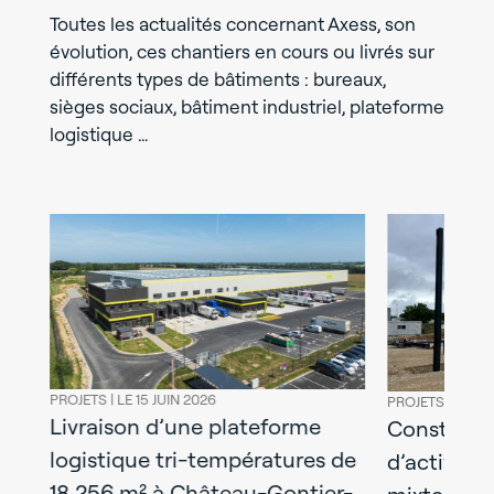
Toutes les actualités concernant Axess, son
évolution, ces chantiers en cours ou livrés sur
différents types de bâtiments : bureaux,
sièges sociaux, bâtiment industriel, plateforme
logistique …
PROJETS |
LE 15 JUIN 2026
PROJETS |
LE 08
Livraison d’une plateforme
l
Construct
logistique tri-températures de
y :
d’activités
18 256 m² à Château-Gontier-