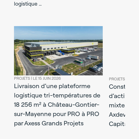
logistique …
PROJETS |
LE 15 JUIN 2026
PROJETS |
LE 08
Livraison d’une plateforme
l
Construct
logistique tri-températures de
y :
d’activités
18 256 m² à Château-Gontier-
mixtes liv
sur-Mayenne pour PRO à PRO
Axdev Gra
par Axess Grands Projets
Capital Re