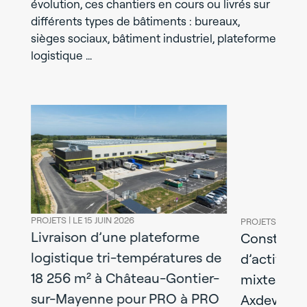
évolution, ces chantiers en cours ou livrés sur
différents types de bâtiments : bureaux,
sièges sociaux, bâtiment industriel, plateforme
logistique …
PROJETS |
LE 15 JUIN 2026
PROJETS |
LE 08
Livraison d’une plateforme
l
Construct
logistique tri-températures de
y :
d’activités
18 256 m² à Château-Gontier-
mixtes liv
sur-Mayenne pour PRO à PRO
Axdev Gra