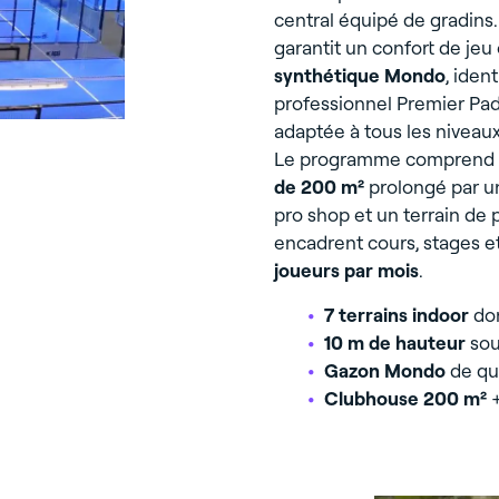
central équipé de gradins
garantit un confort de je
synthétique Mondo
, ident
professionnel Premier Pad
adaptée à tous les niveaux
Le programme comprend é
de 200 m²
prolongé par un
pro shop et un terrain d
encadrent cours, stages e
joueurs par mois
.
7 terrains indoor
don
10 m de hauteur
sou
Gazon Mondo
de qua
Clubhouse 200 m²
+