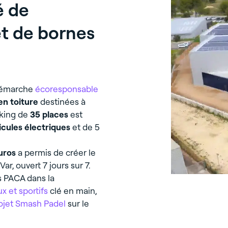
é de
et de bornes
démarche
écoresponsable
en toiture
destinées à
rking de
35 places
est
cules électriques
et de 5
euros
a permis de créer le
r, ouvert 7 jours sur 7.
ss PACA dans la
 et sportifs
clé en main,
ojet Smash Padel
sur le