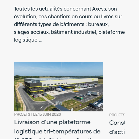
Toutes les actualités concernant Axess, son
évolution, ces chantiers en cours ou livrés sur
différents types de bâtiments : bureaux,
sièges sociaux, bâtiment industriel, plateforme
logistique …
PROJETS |
LE 15 JUIN 2026
PROJETS |
LE 08
Livraison d’une plateforme
l
Construct
logistique tri-températures de
y :
d’activités