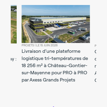
PROJETS |
LE 15 JUIN 2026
PROJETS |
LE 08
Livraison d’une plateforme
l
Construct
logistique tri-températures de
y :
d’activités
18 256 m² à Château-Gontier-
mixtes liv
sur-Mayenne pour PRO à PRO
Axdev Gra
par Axess Grands Projets
Capital Re