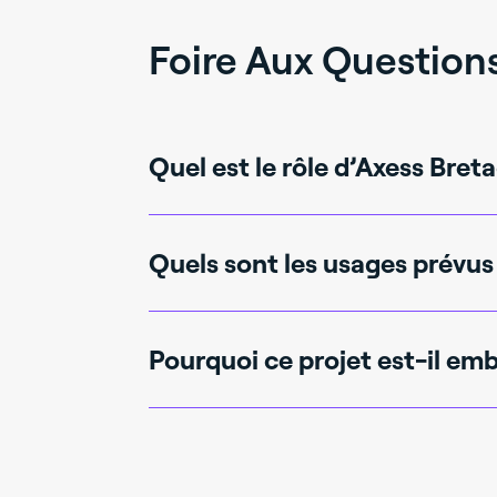
Foire Aux Question
Quel est le rôle d’Axess Bret
Axess Bretagne est le contractant général
aménagements intérieurs.
Quels sont les usages prévus
Le rez-de-chaussée accueillera les activi
fonctions support.
Pourquoi ce projet est-il em
Il reflète l’engagement du groupe dans de
mesure aux besoins du client.