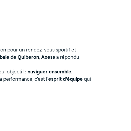
jets
1
agences réparties en France
ation d’un entrepôt en box de
agerie
Bureau
Résidence gérée
e GES l
fondation et un comité RSE
érignac (33)
Usine
Commerce
Data Center
ue #Transformation #6100 m² #Box de stockage
ion pour un rendez-vous sportif et
baie de Quiberon
,
Axess
a répondu
eul objectif :
naviguer ensemble
,
a performance, c’est l’
esprit d’équipe
qui