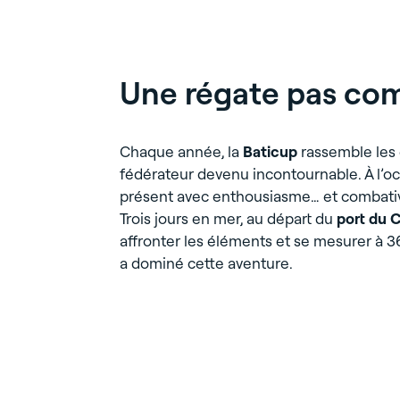
La preuve
Conseils • Conception • Digitalisation
en chiffres
O
collab
Hôtels
Bureaux
Industriel
Logi
travaux • Architecture des espaces • 
Rencontrons-nous
en actions
Commerce
Messagerie
Cert
Une régate pas com
RESTAURATION / RÉHABILITATI
Rénovation et adaptation de vos loca
(industriels, commerciaux, bureaux, ate
Chaque année, la
Baticup
rassemble les 
fédérateur devenu incontournable. À l’o
présent avec enthousiasme… et combativ
Trois jours en mer, au départ du
port du 
affronter les éléments et se mesurer à 36
a dominé cette aventure.