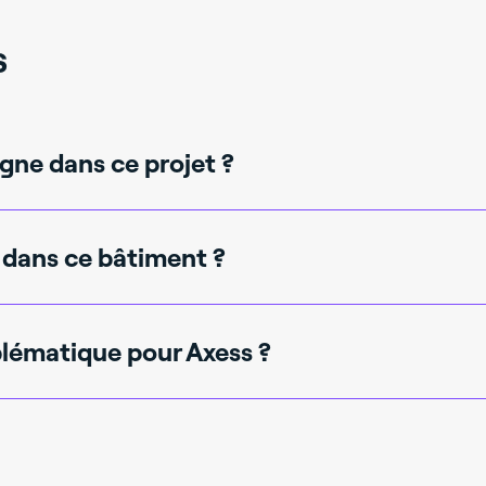
s
agne dans ce projet ?
 en charge de la conception et de la réalisation du bâtime
 dans ce bâtiment ?
tés industrielles (électricité marine), tandis que le premie
blématique pour Axess ?
s projets industriels à haute valeur ajoutée, avec une fort