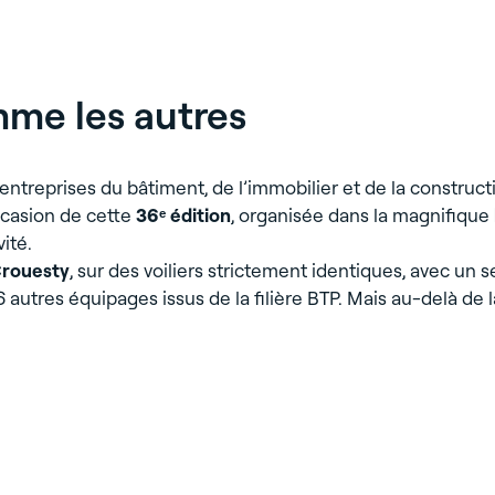
Nos expertises par pro
 des espaces • Réalisation
R
10%
orateurs et associés
pôles métiers
stique
Parc d'activités
SAV
La transform
Box de stockage
Mess
ifié Ecovadis Gold
de baisse des émissions d
me les autres
stockage à M
Hôtel
Logistique
ON
#Axess Sud Atlantiq
MÉRIGNAC (33)
ux clés en main
liers)
entreprises du bâtiment, de l’immobilier et de la construct
ccasion de cette
36ᵉ édition
, organisée dans la magnifique
ité.
Crouesty
, sur des voiliers strictement identiques, avec un s
 autres équipages issus de la filière BTP. Mais au-delà de l