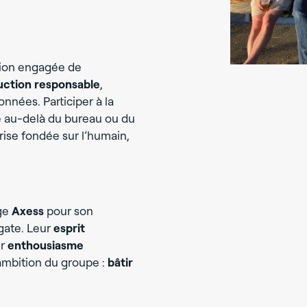
sion engagée de
uction responsable
,
nnées. Participer à la
e au-delà du bureau ou du
prise fondée sur l’humain,
age
Axess
pour son
gate. Leur
esprit
ur
enthousiasme
ambition du groupe :
bâtir