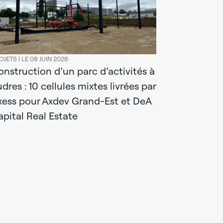
OJETS |
LE 08 JUIN 2026
onstruction d’un parc d’activités à
dres : 10 cellules mixtes livrées par
xess pour Axdev Grand-Est et DeA
PROJETS |
LE 22
apital Real Estate
Constructi
Synaps Sy
m² sur 3 n