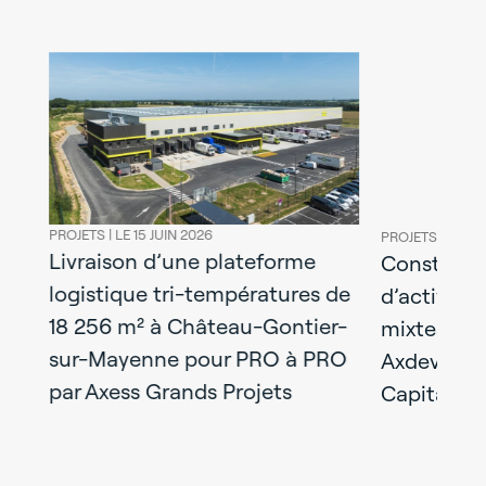
PROJETS |
LE 15 JUIN 2026
PROJETS |
LE 08
Livraison d’une plateforme
l
Construct
logistique tri-températures de
y :
d’activités
18 256 m² à Château-Gontier-
mixtes liv
sur-Mayenne pour PRO à PRO
Axdev Gra
par Axess Grands Projets
Capital Re