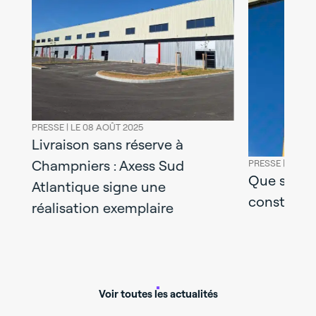
PRESSE |
LE 09
À Gevrey-
livre un b
PRESSE |
LE 12 MAI 2025
Que signifie être un
durable et
constructeur écoresponsable ?
Groupe M
Voir toutes les actualités