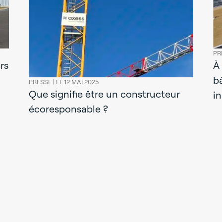
PR
rs
À
b
PRESSE |
LE 12 MAI 2025
Que signifie être un constructeur
i
écoresponsable ?