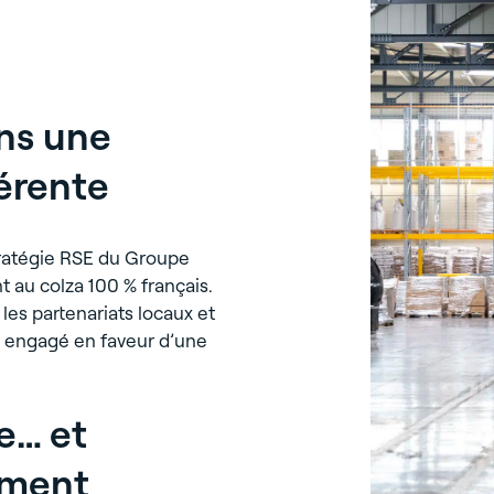
ans une
érente
tratégie RSE du Groupe
t au colza 100 % français.
les partenariats locaux et
l engagé en faveur d’une
ie… et
ement