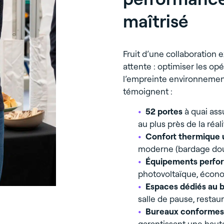
maîtrisé
Fruit d’une collaboration 
attente : optimiser les opé
l’empreinte environnement
témoignent :
52 portes
à quai assu
au plus près de la réali
Confort thermique u
moderne (bardage doub
Équipements perfor
photovoltaïque, écono
Espaces dédiés au b
salle de pause, restaur
Bureaux conformes 
garantissant une hau