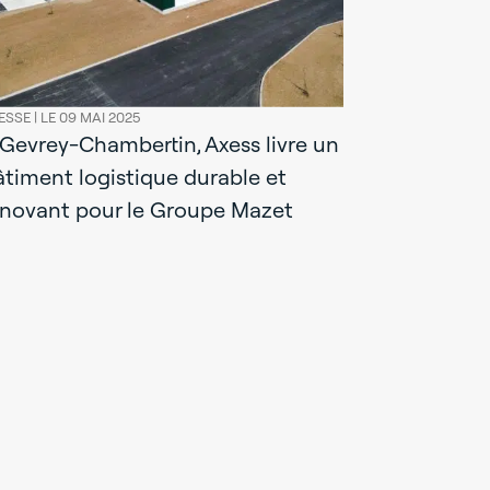
ESSE |
LE 09 MAI 2025
 Gevrey-Chambertin, Axess livre un
âtiment logistique durable et
nnovant pour le Groupe Mazet
PRESSE |
LE 08
Livraison
: Axess Su
réalisatio