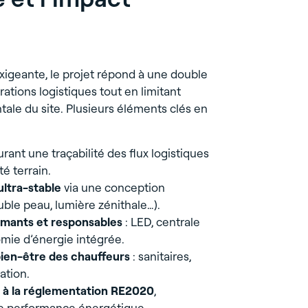
MÉRIGNAC (33)
exigeante, le projet répond à une double
rations logistiques tout en limitant
ale du site. Plusieurs éléments clés en
rant une traçabilité des flux logistiques
té terrain.
ltra-stable
via une conception
le peau, lumière zénithale…).
mants et responsables
: LED, centrale
mie d’énergie intégrée.
ien-être des chauffeurs
: sanitaires,
ation.
à la réglementation RE2020
,
te performance énergétique.