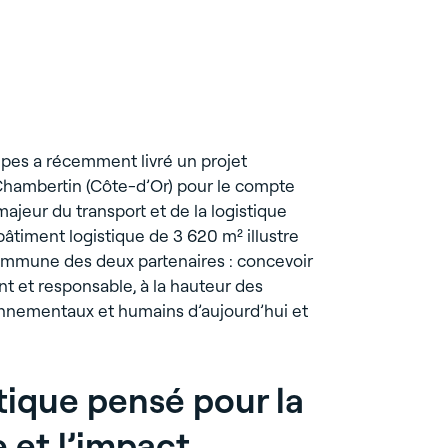
jets
1
agences réparties en France
 d’un bâtiment de bureaux et
agerie
Bureau
Résidence gérée
chniques à Chessy (77)
e GES l
fondation et un comité RSE
#Ateliers #2000 m² #2 niveaux
Usine
Commerce
Data Center
pes a récemment livré un projet
hambertin (Côte-d’Or) pour le compte
CHESSY (77)
ajeur du transport et de la logistique
âtiment logistique de 3 620 m² illustre
ommune des deux partenaires : concevoir
t et responsable, à la hauteur des
onnementaux et humains d’aujourd’hui et
ation d’un entrepôt en box de
érignac (33)
ue #Transformation #6100 m² #Box de stockage
stique pensé pour la
 et l’impact