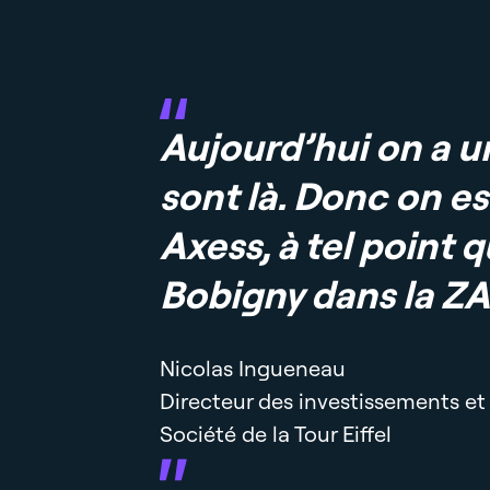
La preuve
en chiffres
O
collab
Hôtels
Bureaux
Industriel
Logi
Rencontrons-nous
en actions
Commerce
Messagerie
Cert
AMÉNA
Conseils 
Aujourd’hui on a u
Digitalisa
Réalisati
sont là. Donc on es
des espac
Axess, à tel point
RESTAU
Bobigny dans la ZA
RÉHABI
Rénovatio
locaux clé
Nicolas Ingueneau
commercia
Directeur des investissements 
Société de la Tour Eiffel