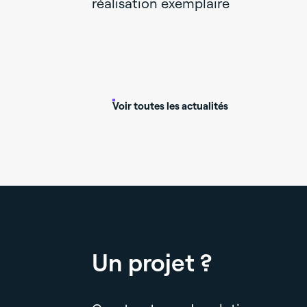
réalisation exemplaire
s livre un
le et
Mazet
Voir toutes les actualités
Un projet ?