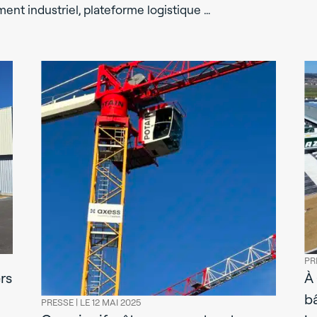
ment industriel, plateforme logistique …
PR
rs
À
b
PRESSE |
LE 12 MAI 2025