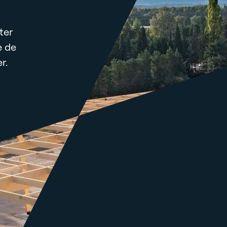
ter
e de
r.