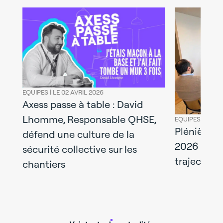
EQUIPES |
LE 02 AVRIL 2026
Axess passe à table : David
Lhomme, Responsable QHSE,
EQUIPES |
LE 30
Plénière d
défend une culture de la
2026 : axe
il
sécurité collective sur les
trajectoir
chantiers