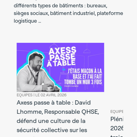
différents types de bâtiments : bureaux,
sièges sociaux, bâtiment industriel, plateforme
logistique …
EQUIPES |
LE 02 AVRIL 2026
Axess passe à table : David
Lhomme, Responsable QHSE,
EQUIPES |
LE 30
Plénière d
défend une culture de la
2026 : axe
il
sécurité collective sur les