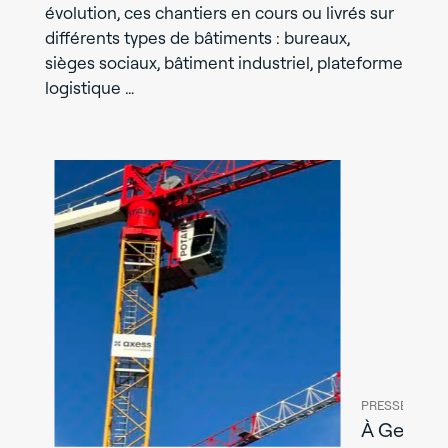
évolution, ces chantiers en cours ou livrés sur
différents types de bâtiments : bureaux,
sièges sociaux, bâtiment industriel, plateforme
logistique …
PRESSE |
LE 09 
À Gevrey-