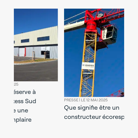
PRESSE |
LE 09 
À Gevrey-
livre un b
PRESSE |
LE 12 MAI 2025
Que signifie être un
durable et
constructeur écoresponsable ?
Groupe M