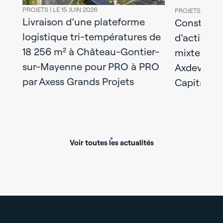
PROJETS |
LE 15 JUIN 2026
PROJETS |
LE 08
Livraison d’une plateforme
l
Construct
logistique tri-températures de
y :
d’activités
18 256 m² à Château-Gontier-
mixtes liv
sur-Mayenne pour PRO à PRO
Axdev Gra
par Axess Grands Projets
Capital Re
Voir toutes les actualités