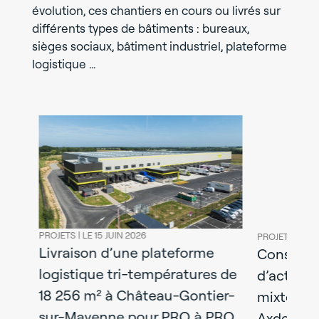
évolution, ces chantiers en cours ou livrés sur
différents types de bâtiments : bureaux,
sièges sociaux, bâtiment industriel, plateforme
logistique …
PROJETS |
LE 15 JUIN 2026
PROJETS |
LE 08
Livraison d’une plateforme
l
Construct
logistique tri-températures de
y :
d’activités
18 256 m² à Château-Gontier-
mixtes liv
sur-Mayenne pour PRO à PRO
Axdev Gra