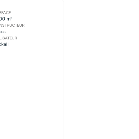
RFACE
100 m²
NSTRUCTEUR
ess
LISATEUR
ckall