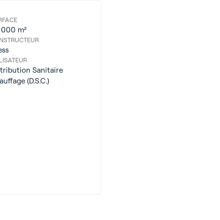
RFACE
 000 m²
NSTRUCTEUR
ess
LISATEUR
tribution Sanitaire
uffage (D.S.C.)