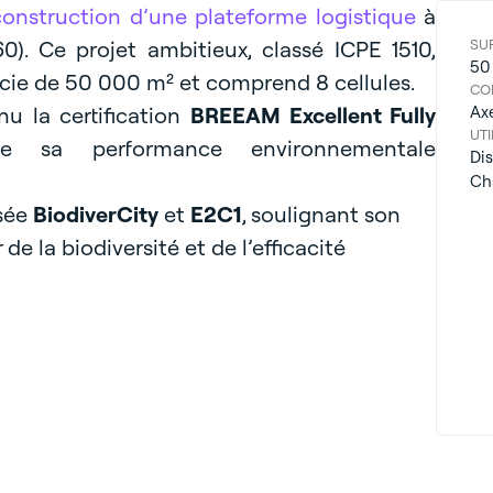
construction d’une plateforme logistique
à
60). Ce projet ambitieux, classé ICPE 1510,
SU
50
icie de 50 000 m² et comprend 8 cellules.
CO
u la certification
BREEAM Excellent Fully
Ax
UTI
de sa performance environnementale
Dis
Cha
isée
BiodiverCity
et
E2C1
, soulignant son
e la biodiversité et de l’efficacité