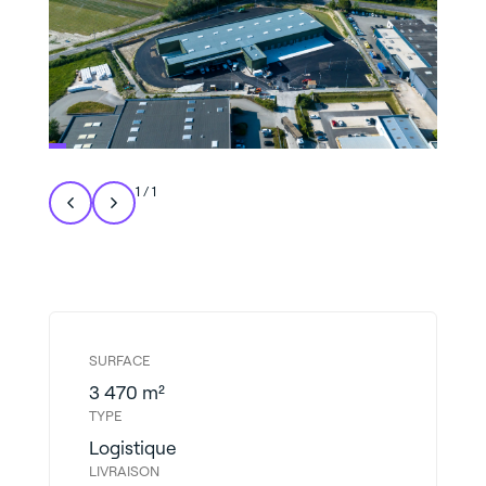
1
/
1
SURFACE
3 470 m²
TYPE
Logistique
LIVRAISON