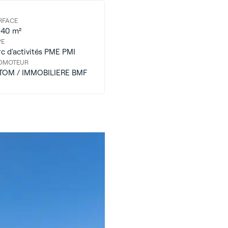
RFACE
340 m²
PE
rc d'activités PME PMI
OMOTEUR
TOM / IMMOBILIERE BMF