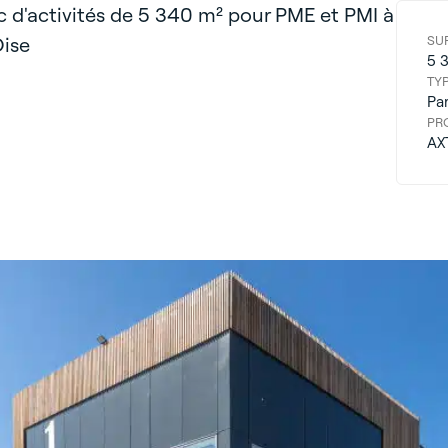
c d'activités de 5 340 m² pour PME et PMI à
Oise
SU
5 
TY
Pa
PR
AX