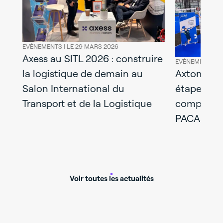
uire
EVÈNEMENTS |
LE 30 JANVIER 2026
Axtom Padel Tour : première
EVÈNEMENTS
étape à Signes dans un
Axess au
complexe réalisé par Axess
ue
PACA
Voir toutes les actualités