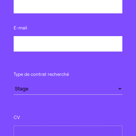
E-
E-mail
mail
*
Type
Type de contrat recherché
de
contrat
recherché
*
CV
CV
*