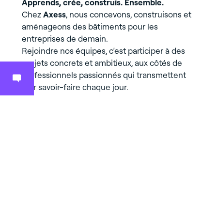
Apprends, crée, construis. Ensemble.
Chez
Axess
, nous concevons, construisons et
aménageons des bâtiments pour les
entreprises de demain.
Rejoindre nos équipes, c’est participer à des
projets concrets et ambitieux, aux côtés de
professionnels passionnés qui transmettent
leur savoir-faire chaque jour.
Axess t’offre l’opportunité d’apprendre dans
un environnement où l’esprit d’équipe, la
curiosité et la volonté de faire différemment
sont encouragés.