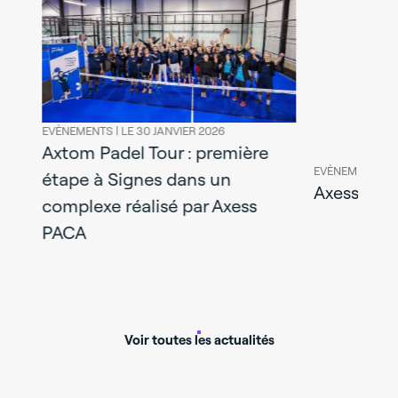
ire
EVÈNEMENTS |
LE 30 JANVIER 2026
Axtom Padel Tour : première
EVÈNEMENTS |
L
étape à Signes dans un
Axess au s
complexe réalisé par Axess
PACA
Voir toutes les actualités